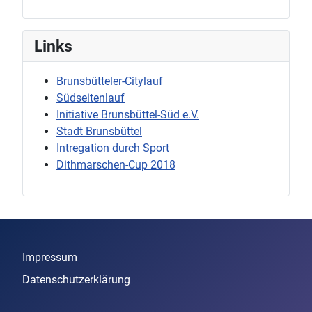
Links
Brunsbütteler-Citylauf
Südseitenlauf
Initiative Brunsbüttel-Süd e.V.
Stadt Brunsbüttel
Intregation durch Sport
Dithmarschen-Cup 2018
Impressum
Datenschutzerklärung